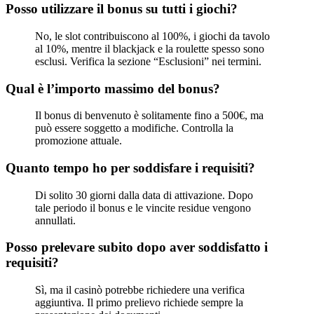
Posso utilizzare il bonus su tutti i giochi?
No, le slot contribuiscono al 100%, i giochi da tavolo
al 10%, mentre il blackjack e la roulette spesso sono
esclusi. Verifica la sezione “Esclusioni” nei termini.
Qual è l’importo massimo del bonus?
Il bonus di benvenuto è solitamente fino a 500€, ma
può essere soggetto a modifiche. Controlla la
promozione attuale.
Quanto tempo ho per soddisfare i requisiti?
Di solito 30 giorni dalla data di attivazione. Dopo
tale periodo il bonus e le vincite residue vengono
annullati.
Posso prelevare subito dopo aver soddisfatto i
requisiti?
Sì, ma il casinò potrebbe richiedere una verifica
aggiuntiva. Il primo prelievo richiede sempre la