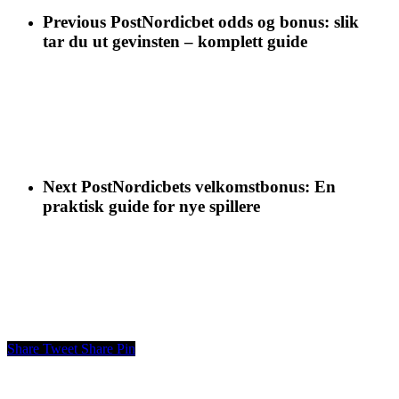
Previous Post
Nordicbet odds og bonus: slik
tar du ut gevinsten – komplett guide
Next Post
Nordicbets velkomstbonus: En
praktisk guide for nye spillere
Share
Tweet
Share
Pin