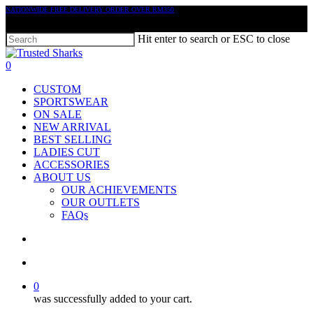
Skip
NATIONWIDE FREE DELIVERY ORDER OVER RM350
to
main
Hit enter to search or ESC to close
content
Close
Search
search
account
0
Menu
CUSTOM
SPORTSWEAR
ON SALE
NEW ARRIVAL
BEST SELLING
LADIES CUT
ACCESSORIES
ABOUT US
OUR ACHIEVEMENTS
OUR OUTLETS
FAQs
search
account
0
was successfully added to your cart.