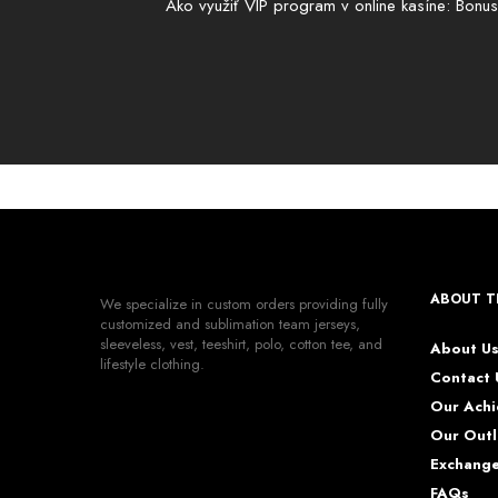
Ako využiť VIP program v online kasíne: Bon
ABOUT T
We specialize in custom orders providing fully
customized and sublimation team jerseys,
sleeveless, vest, teeshirt, polo, cotton tee, and
About U
lifestyle clothing.
Contact 
Our Ach
Our Outl
Exchange
FAQs