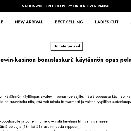
NATIONWIDE FREE DELIVERY ORDER OVER RM350
LE
NEW ARRIVAL
BEST SELLING
LADIES CUT
Uncategorized
tewin-kasinon bonuslaskuri: käytännön opas pelaa
 on käytännön käyttöopas
Excitewin bonus
-pelaajille. Tässä oppaassa käyt läpi k
o on suunniteltu niin, että voit toimia itsevarmasti ja välttää tyypilliset sudenkuop
köpostiosoite ja puhelinnumero – niitä tarvitaan tilin vahvistamiseen.
ikäisiä pelaajia (18+ tai 21+ asuinmaasta riippuen).