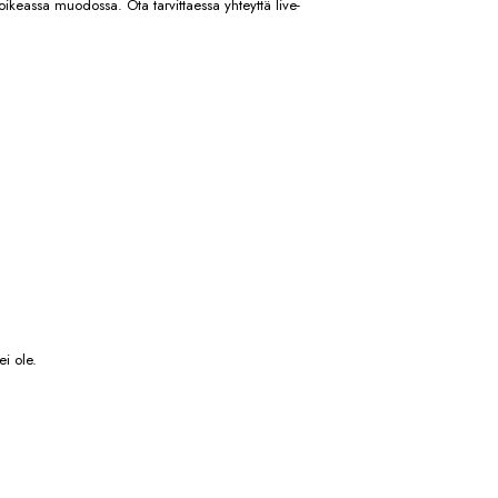
 oikeassa muodossa. Ota tarvittaessa yhteyttä live-
ei ole.