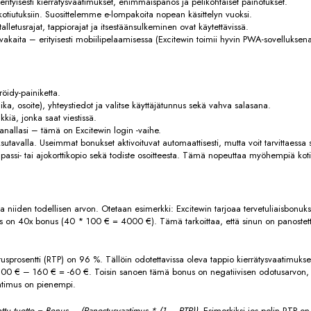
rityisesti kierrätysvaatimukset, enimmäispanos ja pelikohtaiset painotukset.
a kotiutuksiin. Suosittelemme e-lompakoita nopean käsittelyn vuoksi.
alletusrajat, tappiorajat ja itsestäänsulkeminen ovat käytettävissä.
at vakaita – erityisesti mobiilipelaamisessa (Excitewin toimii hyvin PWA-sovelluksen
röidy-painiketta.
ka, osoite), yhteystiedot ja valitse käyttäjätunnus sekä vahva salasana.
kkiä, jonka saat viestissä.
sanallasi – tämä on Excitewin login -vaihe.
utavalla. Useimmat bonukset aktivoituvat automaattisesti, mutta voit tarvittaess
a passi- tai ajokorttikopio sekä todiste osoitteesta. Tämä nopeuttaa myöhempiä koti
a niiden todellisen arvon. Otetaan esimerkki: Excitewin tarjoaa tervetuliaisbonuk
s on 40x bonus (40 * 100 € = 4000 €). Tämä tarkoittaa, että sinun on panostet
utusprosentti (RTP) on 96 %. Tällöin odotettavissa oleva tappio kierrätysvaatim
00 € – 160 € = -60 €. Toisin sanoen tämä bonus on negatiivisen odotusarvon, jo
aatimus on pienempi.
ttu tuotto = Bonus – (Panostusvaatimus * (1 – RTP))
. Esimerkiksi jos pelin RTP o