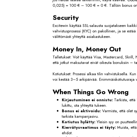
0,025) = 100 € – 100 € = 0 €. Tällöin bonus on 
Security
Excitewin käyttää SSL-salausta suojatakseen kaikki 
vahvistusprosessi (KYC) on pakollinen, ja se estää 
välittömästi yhteyttä asiakastukeen.
Money In, Money Out
Talletukset: Voit käyttää Visa, Mastercard, Skrill,
että jotkut maksutavat eivät oikeuta bonuksiin – 
Kotiutukset: Prosessi alkaa tilin vahvistuksella. Kun
voi kestää 3–5 arkipäivää. Enimmäiskotiutusraja
When Things Go Wrong
Kirjautuminen ei onnistu:
Tarkista, että
lukittu, ota yhteyttä tukeen.
Bonus ei aktivoidu:
Varmista, että olet s
tarkista kampanjasivu.
Kotiutus hylätty:
Yleisin syy on puutteelli
Kierrätysvaatimus ei täyty:
Muista, että
ehdot.