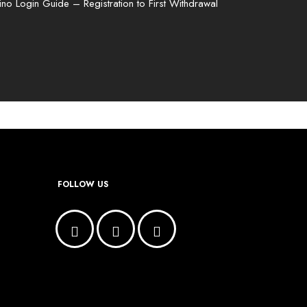
no Login Guide – Registration to First Withdrawal
FOLLOW US