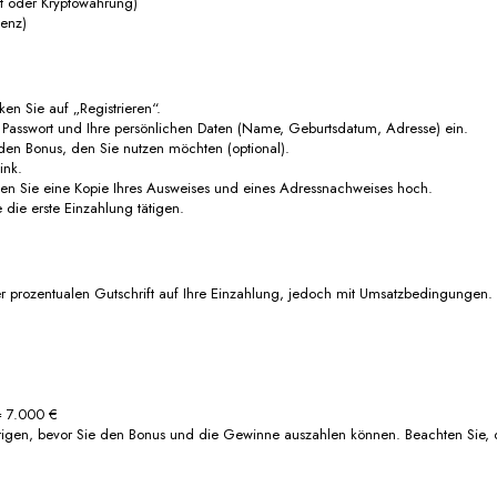
et oder Kryptowährung)
zenz)
ken Sie auf „Registrieren“.
s Passwort und Ihre persönlichen Daten (Name, Geburtsdatum, Adresse) ein.
en Bonus, den Sie nutzen möchten (optional).
ink.
en Sie eine Kopie Ihres Ausweises und eines Adressnachweises hoch.
 die erste Einzahlung tätigen.
r prozentualen Gutschrift auf Ihre Einzahlung, jedoch mit Umsatzbedingungen.
= 7.000 €
tigen, bevor Sie den Bonus und die Gewinne auszahlen können. Beachten Sie, das