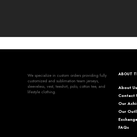
ABOUT T
We specialize in custom orders providing fully
customized and sublimation team jerseys,
sleeveless, vest, teeshirt, polo, cotton tee, and
About U
lifestyle clothing.
Contact 
Our Ach
Our Outl
Exchange
FAQs