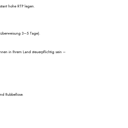
nstant hohe RTP legen.
nküberweisung 3–5 Tage).
en in Ihrem Land steuerpflichtig sein –
nd Rubbellose.