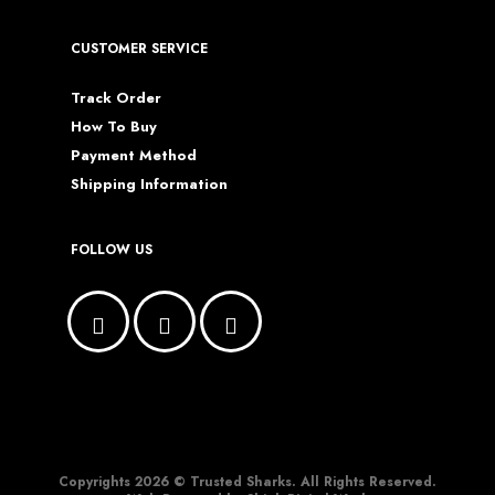
CUSTOMER SERVICE
Track Order
How To Buy
Payment Method
Shipping Information
FOLLOW US
Copyrights 2026 © Trusted Sharks. All Rights Reserved.