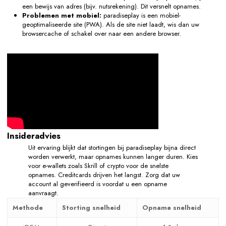
een bewijs van adres (bijv. nutsrekening). Dit versnelt opnames.
Problemen met mobiel:
paradiseplay is een mobiel-
geoptimaliseerde site (PWA). Als de site niet laadt, wis dan uw
browsercache of schakel over naar een andere browser.
Insideradvies
Uit ervaring blijkt dat stortingen bij paradiseplay bijna direct
worden verwerkt, maar opnames kunnen langer duren. Kies
voor e-wallets zoals Skrill of crypto voor de snelste
opnames. Creditcards drijven het langst. Zorg dat uw
account al geverifieerd is voordat u een opname
aanvraagt.
Methode
Storting snelheid
Opname snelheid