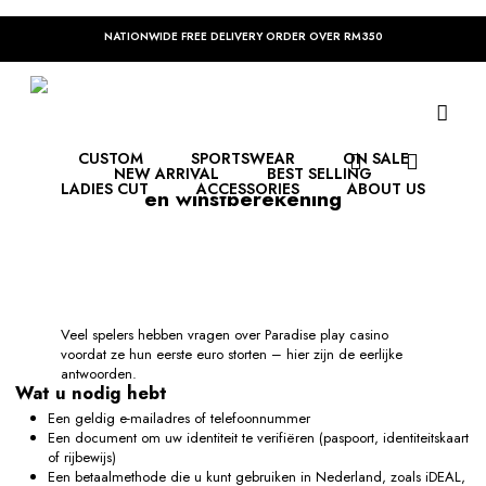
Skip
to
NATIONWIDE FREE DELIVERY ORDER OVER RM350
main
content
Uncategorized
accou
search
accoun
CUSTOM
SPORTSWEAR
ON SALE
Gids voor paradiseplay: stortingen, bonussen
NEW ARRIVAL
BEST SELLING
LADIES CUT
ACCESSORIES
ABOUT US
en winstberekening
Veel spelers hebben vragen over
Paradise play casino
voordat ze hun eerste euro storten – hier zijn de eerlijke
antwoorden.
Wat u nodig hebt
Een geldig e-mailadres of telefoonnummer
Een document om uw identiteit te verifiëren (paspoort, identiteitskaart
of rijbewijs)
Een betaalmethode die u kunt gebruiken in Nederland, zoals iDEAL,