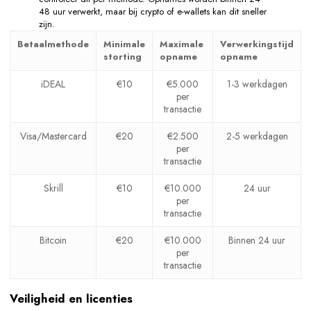
48 uur verwerkt, maar bij crypto of e-wallets kan dit sneller
zijn.
Betaalmethode
Minimale
Maximale
Verwerkingstijd
storting
opname
opname
iDEAL
€10
€5.000
1-3 werkdagen
per
transactie
Visa/Mastercard
€20
€2.500
2-5 werkdagen
per
transactie
Skrill
€10
€10.000
24 uur
per
transactie
Bitcoin
€20
€10.000
Binnen 24 uur
per
transactie
Veiligheid en licenties