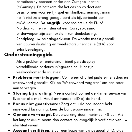
paradiseplay opereert onder een Curaçao-licentie
(eGaming). Dit betekent dat het casino voldoet aan
basisnormen voor eerlijk spel en klantbescherming, maar
het is niet zo streng gereguleerd als bijvoorbeeld een
MGA-licentie.
Belangrijk:
voor spelers uit de EU of
Nordics kunnen winsten uit een Curaçao-casino
onderworpen zijn aan lokale inkomstenbelasting.
Raadpleeg uw belastingadviseur. De website maakt gebruik
van SSL-versleuteling en tweefactorauthenticatie (2FA) voor
extra beveiliging.
Ondersteuningsgids
Als u problemen ondervindt, biedt paradiseplay
verschillende ondersteuningskanalen. Hier zijn
veelvoorkomende situaties:
Probleem met inloggen:
Controleer of u het juiste e-mailadres en
wachtwoord gebruikt. Klik op ‘Wachtwoord vergeten’ om een reset
aan te vragen.
Storing bij storting:
Neem contact op met de klantenservice via
livechat of e-mail. Houd uw transactie-ID bij de hand.
Bonus niet geactiveerd:
Zorg dat u de bonuscode hebt
ingevoerd bij storting. Lees de bonusvoorwaarden na.
Opname vertraagd:
De verwerking duurt maximaal 48 uur. Als
het langer duurt, neem dan contact op. Mogelijk is verificatie van uw
identiteit vereist.
Account verifiëren:
Stuur een kopie van uw paspoort of ID, plus