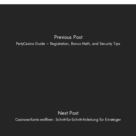
Previous Post
PartyCasino Guide – Registration, Bonus Math, and Security Tips
Next Post
Casinova-Konto eröffnen: Schritt-für-Schritt-Anleitung für Einsteiger