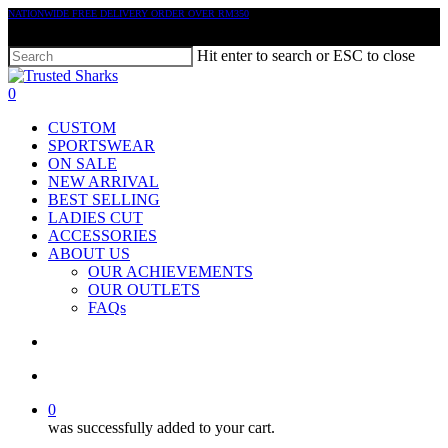
Skip
NATIONWIDE FREE DELIVERY ORDER OVER RM350
to
main
Hit enter to search or ESC to close
content
Close
Search
search
account
0
Menu
CUSTOM
SPORTSWEAR
ON SALE
NEW ARRIVAL
BEST SELLING
LADIES CUT
ACCESSORIES
ABOUT US
OUR ACHIEVEMENTS
OUR OUTLETS
FAQs
search
account
0
was successfully added to your cart.