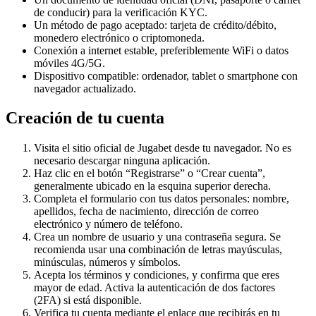
de conducir) para la verificación KYC.
Un método de pago aceptado: tarjeta de crédito/débito,
monedero electrónico o criptomoneda.
Conexión a internet estable, preferiblemente WiFi o datos
móviles 4G/5G.
Dispositivo compatible: ordenador, tablet o smartphone con
navegador actualizado.
Creación de tu cuenta
Visita el sitio oficial de Jugabet desde tu navegador. No es
necesario descargar ninguna aplicación.
Haz clic en el botón “Registrarse” o “Crear cuenta”,
generalmente ubicado en la esquina superior derecha.
Completa el formulario con tus datos personales: nombre,
apellidos, fecha de nacimiento, dirección de correo
electrónico y número de teléfono.
Crea un nombre de usuario y una contraseña segura. Se
recomienda usar una combinación de letras mayúsculas,
minúsculas, números y símbolos.
Acepta los términos y condiciones, y confirma que eres
mayor de edad. Activa la autenticación de dos factores
(2FA) si está disponible.
Verifica tu cuenta mediante el enlace que recibirás en tu