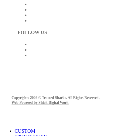
Track Order
How To Buy
Payment Method
Shipping Information
FOLLOW US
Copyrights 2026 © Trusted Sharks. All Rights Reserved.
Web Powered by Shiok Digital Work
Close
CUSTOM