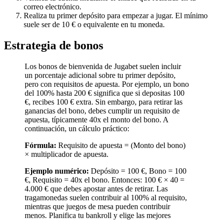
correo electrónico.
Realiza tu primer depósito para empezar a jugar. El mínimo
suele ser de 10 € o equivalente en tu moneda.
Estrategia de bonos
Los bonos de bienvenida de Jugabet suelen incluir
un porcentaje adicional sobre tu primer depósito,
pero con requisitos de apuesta. Por ejemplo, un bono
del 100% hasta 200 € significa que si depositas 100
€, recibes 100 € extra. Sin embargo, para retirar las
ganancias del bono, debes cumplir un requisito de
apuesta, típicamente 40x el monto del bono. A
continuación, un cálculo práctico:
Fórmula:
Requisito de apuesta = (Monto del bono)
× multiplicador de apuesta.
Ejemplo numérico:
Depósito = 100 €, Bono = 100
€, Requisito = 40x el bono. Entonces: 100 € × 40 =
4.000 € que debes apostar antes de retirar. Las
tragamonedas suelen contribuir al 100% al requisito,
mientras que juegos de mesa pueden contribuir
menos. Planifica tu bankroll y elige las mejores