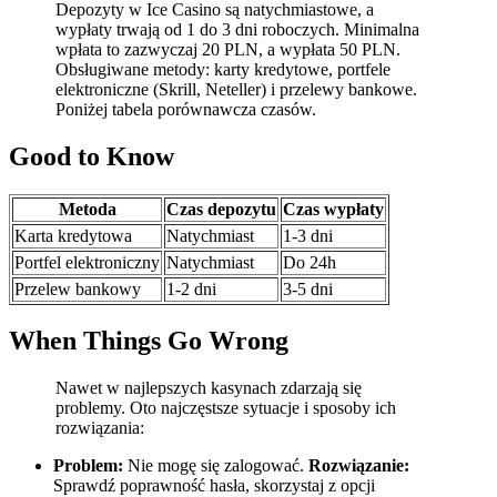
Depozyty w Ice Casino są natychmiastowe, a
wypłaty trwają od 1 do 3 dni roboczych. Minimalna
wpłata to zazwyczaj 20 PLN, a wypłata 50 PLN.
Obsługiwane metody: karty kredytowe, portfele
elektroniczne (Skrill, Neteller) i przelewy bankowe.
Poniżej tabela porównawcza czasów.
Good to Know
Metoda
Czas depozytu
Czas wypłaty
Karta kredytowa
Natychmiast
1-3 dni
Portfel elektroniczny
Natychmiast
Do 24h
Przelew bankowy
1-2 dni
3-5 dni
When Things Go Wrong
Nawet w najlepszych kasynach zdarzają się
problemy. Oto najczęstsze sytuacje i sposoby ich
rozwiązania:
Problem:
Nie mogę się zalogować.
Rozwiązanie:
Sprawdź poprawność hasła, skorzystaj z opcji