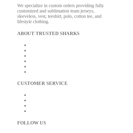
We specialize in custom orders providing fully
customized and sublimation team jerseys,
sleeveless, vest, teeshirt, polo, cotton tee, and
lifestyle clothing.
ABOUT TRUSTED SHARKS
About Us
Contact Us
Our Achievements
Our Outlets
Exchange & Refund Policy
FAQs
CUSTOMER SERVICE
Track Order
How To Buy
Payment Method
Shipping Information
FOLLOW US