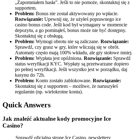
„Zapomniałem hasła”. Jeśli to nie pomoże, skontaktuj się z
supportem.
Problem:
Bonus nie został aktywowany po wpłacie.
Rozwiązanie:
Upewnij się, że użyłeś poprawnego ice
casino bonus code. Jeśli kod był wymagany w momencie
depozytu, a go pominąłeś, bonus może nie być dostępny.
Skontaktuj się z obsługą.
Problem:
Wymogi obrotu nie są zaliczane.
Rozwiązanie:
Sprawdź, czy grasz w gry, które wliczają się w obrót.
Automaty często mają 100% wkładu, ale gry stołowe mniej.
Problem:
Wypłata jest opóźniona.
Rozwiązanie:
Sprawdź
status weryfikacji KYC. Wypłaty są przetwarzane dopiero
po pełnej weryfikacji. Jeśli wszystko jest w porządku, daj
kasynu do 72h.
Problem:
Konto zostało zablokowane.
Rozwiązanie:
Skontaktuj się z supportem – możliwe, że naruszyłeś
regulamin (np. wielokrotne konta).
Quick Answers
Jak znaleźć aktualne kody promocyjne Ice
Casino?
Sprawdź oficjalną stronę Ice Casino, newslettery