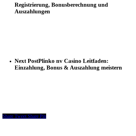
Registrierung, Bonusberechnung und
Auszahlungen
Next Post
Plinko nv Casino Leitfaden:
Einzahlung, Bonus & Auszahlung meistern
Share
Tweet
Share
Pin