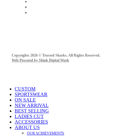
Copyrights 2026 © Trusted Sharks. All Rights Reserved.
Web Powered by Shiok Digital Work
Close
CUSTOM
Menu
SPORTSWEAR
ON SALE
NEW ARRIVAL
BEST SELLING
LADIES CUT
ACCESSORIES
ABOUT US
OUR ACHIEVEMENTS