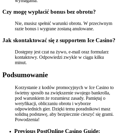
wymagania.
Czy mogę wypłacić bonus bez obrotu?
Nie, musisz spełnić warunki obrotu. W przeciwnym
razie bonus i wygrane zostaną anulowane.
Jak skontaktować się z supportem Ice Casino?
Dostępny jest czat na żywo, e-mail oraz formularz
kontaktowy. Odpowiedzi zwykle w ciągu kilku
minut.
Podsumowanie
Korzystanie z kodów promocyjnych w Ice Casino to
świetny sposób na zwiększenie swojego bankrolla,
pod warunkiem że rozumiesz zasady. Pamiętaj o
weryfikacji, obliczaniu obrotu i wyborze
odpowiednich gier. Dzięki temu poradnikowi masz
solidną podstawę, aby bezpiecznie cieszyć się grami.
Powodzenia!
Previous Post
Online Casino Guide: