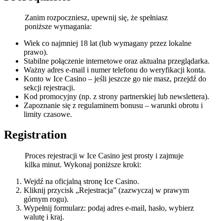
Zanim rozpoczniesz, upewnij się, że spełniasz
poniższe wymagania:
Wiek co najmniej 18 lat (lub wymagany przez lokalne
prawo).
Stabilne połączenie internetowe oraz aktualna przeglądarka.
Ważny adres e-mail i numer telefonu do weryfikacji konta.
Konto w Ice Casino – jeśli jeszcze go nie masz, przejdź do
sekcji rejestracji.
Kod promocyjny (np. z strony partnerskiej lub newslettera).
Zapoznanie się z regulaminem bonusu – warunki obrotu i
limity czasowe.
Registration
Proces rejestracji w Ice Casino jest prosty i zajmuje
kilka minut. Wykonaj poniższe kroki:
Wejdź na oficjalną stronę Ice Casino.
Kliknij przycisk „Rejestracja” (zazwyczaj w prawym
górnym rogu).
Wypełnij formularz: podaj adres e-mail, hasło, wybierz
walutę i kraj.