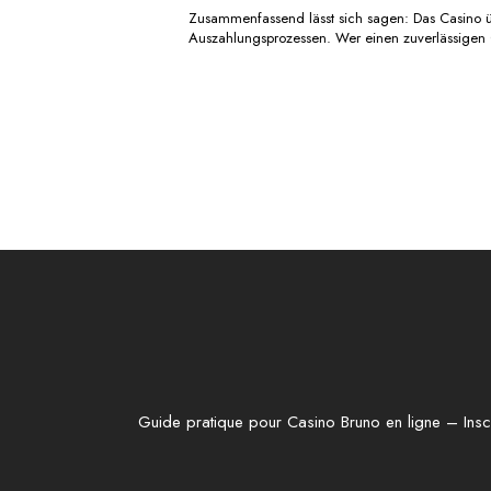
Zusammenfassend lässt sich sagen: Das Casino 
Auszahlungsprozessen. Wer einen zuverlässigen O
Guide pratique pour Casino Bruno en ligne – Inscr