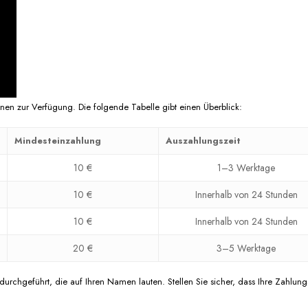
en zur Verfügung. Die folgende Tabelle gibt einen Überblick:
Mindesteinzahlung
Auszahlungszeit
10 €
1–3 Werktage
10 €
Innerhalb von 24 Stunden
10 €
Innerhalb von 24 Stunden
20 €
3–5 Werktage
rchgeführt, die auf Ihren Namen lauten. Stellen Sie sicher, dass Ihre Zahlun