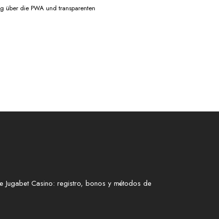
ng über die PWA und transparenten
e Jugabet Casino: registro, bonos y métodos de