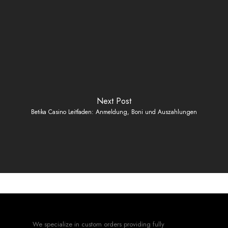
Next Post
Betika Casino Leitfaden: Anmeldung, Boni und Auszahlungen
We specialize in custom orders providing fully