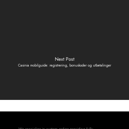
Next Post
Casinia mobilguide: registrering, bonuskoder og utbetalinger
We specialize in custom orders providing fully