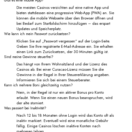
Gibt es eine mobile App?
Die meisten Casinos verzichten auf eine native App und
bieten stattdessen eine progressive Web-App (PWA) an. Sie
können die mobile Webseite über den Browser öffnen und
bei Bedarf zum Startbildschirm hinzufügen – das erspart
Updates und Speicherplatz.
Wie kann ich mein Passwort zurücksetzen?
Klicken Sie auf „Passwort vergessen“ auf der Login-Seite.
Geben Sie Ihre registrierte E-Mail-Adresse ein. Sie erhalten
einen Link zum Zurücksetzen, der 30 Minuten gültig ist.
Sind meine Gewinne steuerfrei?
Das hängt von Ihrem Wohnsitzland und der Lizenz des
Casinos ab. Bei einer Curacao-Lizenz müssen Sie die
Gewinne in der Regel in Ihrer Steuererklärung angeben.
Informieren Sie sich bei einem Steuerberater.
Kann ich mehrere Boni gleichzeitig nutzen?
Nein, in der Regel ist nur ein aktiver Bonus pro Konto
erlaubt. Wenn Sie einen neuen Bonus beanspruchen, wird
der alte storniert.
Was passiert bei Inaktivität?
Nach 12 bis 18 Monaten ohne Login wird das Konto oft als
inaktiv markiert. Eventuell wird eine monatliche Gebühr
fällig. Einige Casinos löschen inaktive Konten nach
mehreren Jahren.