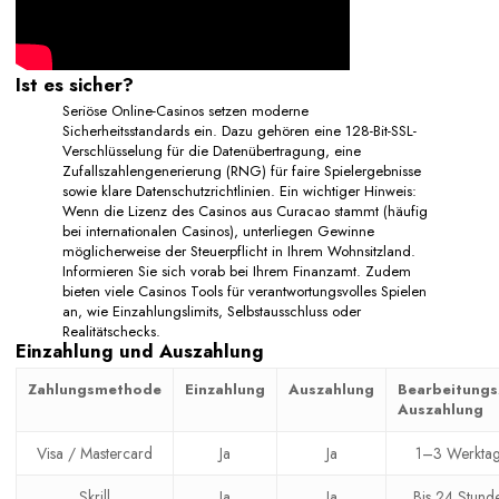
Ist es sicher?
Seriöse Online-Casinos setzen moderne
Sicherheitsstandards ein. Dazu gehören eine 128-Bit-SSL-
Verschlüsselung für die Datenübertragung, eine
Zufallszahlengenerierung (RNG) für faire Spielergebnisse
sowie klare Datenschutzrichtlinien. Ein wichtiger Hinweis:
Wenn die Lizenz des Casinos aus Curacao stammt (häufig
bei internationalen Casinos), unterliegen Gewinne
möglicherweise der Steuerpflicht in Ihrem Wohnsitzland.
Informieren Sie sich vorab bei Ihrem Finanzamt. Zudem
bieten viele Casinos Tools für verantwortungsvolles Spielen
an, wie Einzahlungslimits, Selbstausschluss oder
Realitätschecks.
Einzahlung und Auszahlung
Zahlungsmethode
Einzahlung
Auszahlung
Bearbeitungs
Auszahlung
Visa / Mastercard
Ja
Ja
1–3 Werkta
Skrill
Ja
Ja
Bis 24 Stund