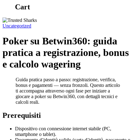
Cart
Uncategorized
Poker su Betwin360: guida
pratica a registrazione, bonus
e calcolo wagering
Guida pratica passo a passo: registrazione, verifica,
bonus e pagamenti — senza fronzoli. Questo articolo
ti accompagna attraverso ogni fase per iniziare a
giocare a poker su Betwin360, con dettagli tecnici e
calcoli reali.
Prerequisiti
Dispositivo con connessione internet stabile (PC,
smartphone o tablet).
Documento d’identità valido (carta d’identità, passaporto o