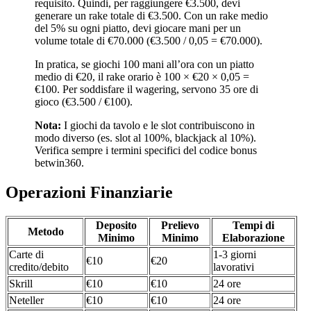
requisito. Quindi, per raggiungere €3.500, devi
generare un rake totale di €3.500. Con un rake medio
del 5% su ogni piatto, devi giocare mani per un
volume totale di €70.000 (€3.500 / 0,05 = €70.000).
In pratica, se giochi 100 mani all’ora con un piatto
medio di €20, il rake orario è 100 × €20 × 0,05 =
€100. Per soddisfare il wagering, servono 35 ore di
gioco (€3.500 / €100).
Nota:
I giochi da tavolo e le slot contribuiscono in
modo diverso (es. slot al 100%, blackjack al 10%).
Verifica sempre i termini specifici del codice bonus
betwin360.
Operazioni Finanziarie
Deposito
Prelievo
Tempi di
Metodo
Minimo
Minimo
Elaborazione
Carte di
1-3 giorni
€10
€20
credito/debito
lavorativi
Skrill
€10
€10
24 ore
Neteller
€10
€10
24 ore