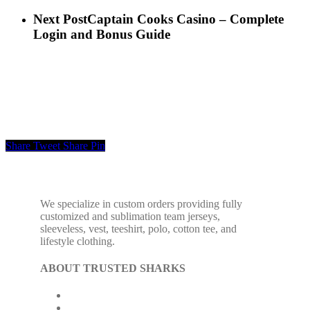
Next Post
Captain Cooks Casino – Complete
Login and Bonus Guide
Share
Tweet
Share
Pin
We specialize in custom orders providing fully
customized and sublimation team jerseys,
sleeveless, vest, teeshirt, polo, cotton tee, and
lifestyle clothing.
ABOUT TRUSTED SHARKS
About Us
Contact Us