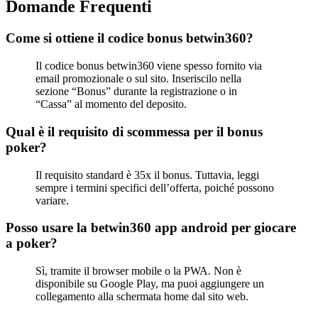
Domande Frequenti
Come si ottiene il codice bonus betwin360?
Il codice bonus betwin360 viene spesso fornito via
email promozionale o sul sito. Inseriscilo nella
sezione “Bonus” durante la registrazione o in
“Cassa” al momento del deposito.
Qual è il requisito di scommessa per il bonus
poker?
Il requisito standard è 35x il bonus. Tuttavia, leggi
sempre i termini specifici dell’offerta, poiché possono
variare.
Posso usare la betwin360 app android per giocare
a poker?
Sì, tramite il browser mobile o la PWA. Non è
disponibile su Google Play, ma puoi aggiungere un
collegamento alla schermata home dal sito web.