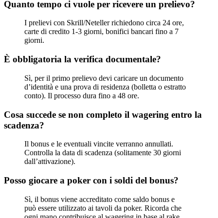
Quanto tempo ci vuole per ricevere un prelievo?
I prelievi con Skrill/Neteller richiedono circa 24 ore,
carte di credito 1-3 giorni, bonifici bancari fino a 7
giorni.
È obbligatoria la verifica documentale?
Sì, per il primo prelievo devi caricare un documento
d’identità e una prova di residenza (bolletta o estratto
conto). Il processo dura fino a 48 ore.
Cosa succede se non completo il wagering entro la
scadenza?
Il bonus e le eventuali vincite verranno annullati.
Controlla la data di scadenza (solitamente 30 giorni
dall’attivazione).
Posso giocare a poker con i soldi del bonus?
Sì, il bonus viene accreditato come saldo bonus e
può essere utilizzato ai tavoli da poker. Ricorda che
ogni mano contribuisce al wagering in base al rake