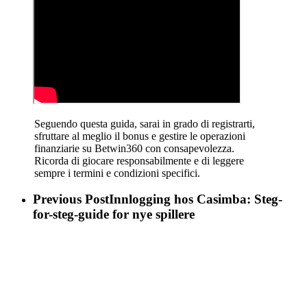
Seguendo questa guida, sarai in grado di registrarti,
sfruttare al meglio il bonus e gestire le operazioni
finanziarie su Betwin360 con consapevolezza.
Ricorda di giocare responsabilmente e di leggere
sempre i termini e condizioni specifici.
Previous Post
Innlogging hos Casimba: Steg-
for-steg-guide for nye spillere