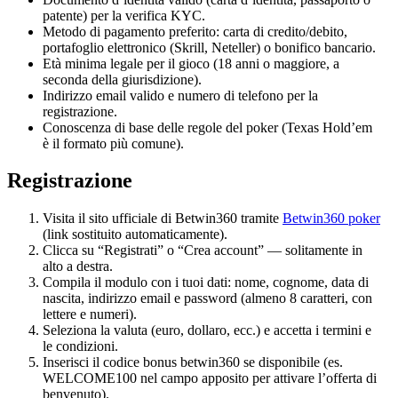
patente) per la verifica KYC.
Metodo di pagamento preferito: carta di credito/debito,
portafoglio elettronico (Skrill, Neteller) o bonifico bancario.
Età minima legale per il gioco (18 anni o maggiore, a
seconda della giurisdizione).
Indirizzo email valido e numero di telefono per la
registrazione.
Conoscenza di base delle regole del poker (Texas Hold’em
è il formato più comune).
Registrazione
Visita il sito ufficiale di Betwin360 tramite
Betwin360 poker
(link sostituito automaticamente).
Clicca su “Registrati” o “Crea account” — solitamente in
alto a destra.
Compila il modulo con i tuoi dati: nome, cognome, data di
nascita, indirizzo email e password (almeno 8 caratteri, con
lettere e numeri).
Seleziona la valuta (euro, dollaro, ecc.) e accetta i termini e
le condizioni.
Inserisci il codice bonus betwin360 se disponibile (es.
WELCOME100 nel campo apposito per attivare l’offerta di
benvenuto).