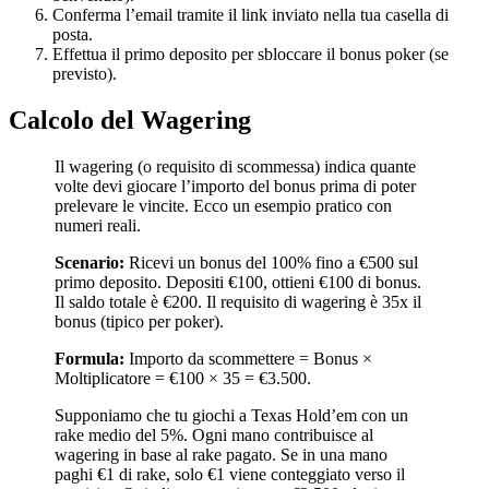
Conferma l’email tramite il link inviato nella tua casella di
posta.
Effettua il primo deposito per sbloccare il bonus poker (se
previsto).
Calcolo del Wagering
Il wagering (o requisito di scommessa) indica quante
volte devi giocare l’importo del bonus prima di poter
prelevare le vincite. Ecco un esempio pratico con
numeri reali.
Scenario:
Ricevi un bonus del 100% fino a €500 sul
primo deposito. Depositi €100, ottieni €100 di bonus.
Il saldo totale è €200. Il requisito di wagering è 35x il
bonus (tipico per poker).
Formula:
Importo da scommettere = Bonus ×
Moltiplicatore = €100 × 35 = €3.500.
Supponiamo che tu giochi a Texas Hold’em con un
rake medio del 5%. Ogni mano contribuisce al
wagering in base al rake pagato. Se in una mano
paghi €1 di rake, solo €1 viene conteggiato verso il