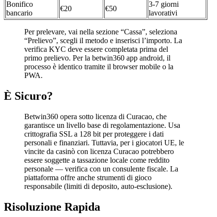
Bonifico
3-7 giorni
€20
€50
bancario
lavorativi
Per prelevare, vai nella sezione “Cassa”, seleziona
“Prelievo”, scegli il metodo e inserisci l’importo. La
verifica KYC deve essere completata prima del
primo prelievo. Per la betwin360 app android, il
processo è identico tramite il browser mobile o la
PWA.
È Sicuro?
Betwin360 opera sotto licenza di Curacao, che
garantisce un livello base di regolamentazione. Usa
crittografia SSL a 128 bit per proteggere i dati
personali e finanziari. Tuttavia, per i giocatori UE, le
vincite da casinò con licenza Curacao potrebbero
essere soggette a tassazione locale come reddito
personale — verifica con un consulente fiscale. La
piattaforma offre anche strumenti di gioco
responsabile (limiti di deposito, auto-esclusione).
Risoluzione Rapida