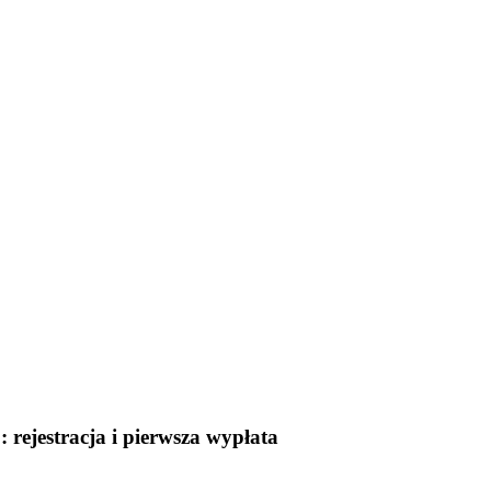
rejestracja i pierwsza wypłata