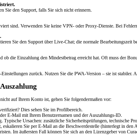
striert.
 Sie den Support, falls Sie sich nicht erinnern.
ktiviert sind. Verwenden Sie keine VPN- oder Proxy-Dienste. Bei Fehle
.
eren Sie den Support über Live-Chat; die normale Bearbeitungszeit b
ob die Einzahlung den Mindestbetrag erreicht hat. Oft muss der Bonu
nstellungen zurück. Nutzen Sie die PWA-Version – sie ist stabiler. Ak
 Auszahlung
icht auf Ihrem Konto ist, gehen Sie folgendermaßen vor:
erifiziert? Dies sehen Sie im Profilbereich.
 oder E-Mail mit Ihrem Benutzernamen und der Auszahlungs-ID.
. Typische Ursachen: zusätzliche Sicherheitsprüfungen, technische Pr
t, eskalieren Sie per E-Mail an die Beschwerdestelle (hinterlegt in den
Fristen. Im äußersten Fall können Sie sich an den Lizenzgeber von Cur