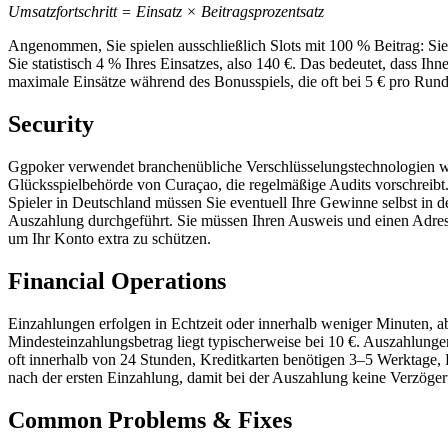
Umsatzfortschritt = Einsatz × Beitragsprozentsatz
Angenommen, Sie spielen ausschließlich Slots mit 100 % Beitrag: Sie
Sie statistisch 4 % Ihres Einsatzes, also 140 €. Das bedeutet, dass I
maximale Einsätze während des Bonusspiels, die oft bei 5 € pro Rund
Security
Ggpoker verwendet branchenübliche Verschlüsselungstechnologien wie
Glücksspielbehörde von Curaçao, die regelmäßige Audits vorschreibt
Spieler in Deutschland müssen Sie eventuell Ihre Gewinne selbst in 
Auszahlung durchgeführt. Sie müssen Ihren Ausweis und einen Adress
um Ihr Konto extra zu schützen.
Financial Operations
Einzahlungen erfolgen in Echtzeit oder innerhalb weniger Minuten,
Mindesteinzahlungsbetrag liegt typischerweise bei 10 €. Auszahlung
oft innerhalb von 24 Stunden, Kreditkarten benötigen 3–5 Werktage,
nach der ersten Einzahlung, damit bei der Auszahlung keine Verzöger
Common Problems & Fixes