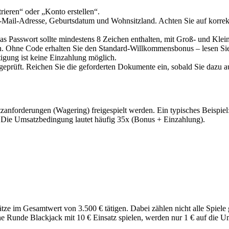
rieren“ oder „Konto erstellen“.
-Mail-Adresse, Geburtsdatum und Wohnsitzland. Achten Sie auf korrek
s Passwort sollte mindestens 8 Zeichen enthalten, mit Groß- und Kle
ben. Ohne Code erhalten Sie den Standard-Willkommensbonus – lesen S
tigung ist keine Einzahlung möglich.
eprüft. Reichen Sie die geforderten Dokumente ein, sobald Sie dazu a
tzanforderungen (Wagering) freigespielt werden. Ein typisches Beispie
). Die Umsatzbedingung lautet häufig 35x (Bonus + Einzahlung).
e im Gesamtwert von 3.500 € tätigen. Dabei zählen nicht alle Spiele gl
ne Runde Blackjack mit 10 € Einsatz spielen, werden nur 1 € auf die U