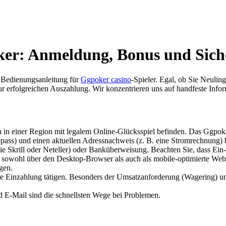
ker: Anmeldung, Bonus und Sich
e Bedienungsanleitung für
Ggpoker casino
-Spieler. Egal, ob Sie Neuling 
zur erfolgreichen Auszahlung. Wir konzentrieren uns auf handfeste In
sich in einer Region mit legalem Online-Glücksspiel befinden. Das Ggpo
epass) und einen aktuellen Adressnachweis (z. B. eine Stromrechnung) 
ie Skrill oder Neteller) oder Banküberweisung. Beachten Sie, dass Ei
sowohl über den Desktop-Browser als auch als mobile-optimierte Websit
gen.
ne Einzahlung tätigen. Besonders der Umsatzanforderung (Wagering) u
d E-Mail sind die schnellsten Wege bei Problemen.