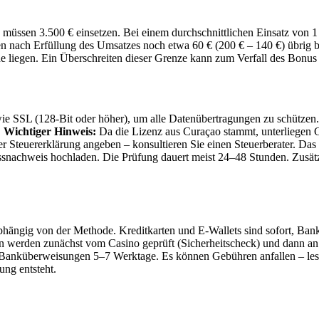
 müssen 3.500 € einsetzen. Bei einem durchschnittlichen Einsatz von 1
hnen nach Erfüllung des Umsatzes noch etwa 60 € (200 € – 140 €) übrig 
e liegen. Ein Überschreiten dieser Grenze kann zum Verfall des Bonus
 SSL (128-Bit oder höher), um alle Datenübertragungen zu schützen. D
.
Wichtiger Hinweis:
Da die Lizenz aus Curaçao stammt, unterliegen Ge
der Steuererklärung angeben – konsultieren Sie einen Steuerberater. 
nachweis hochladen. Die Prüfung dauert meist 24–48 Stunden. Zusätzl
 abhängig von der Methode. Kreditkarten und E-Wallets sind sofort, 
en werden zunächst vom Casino geprüft (Sicherheitscheck) und dann a
 Banküberweisungen 5–7 Werktage. Es können Gebühren anfallen – lesen
ung entsteht.