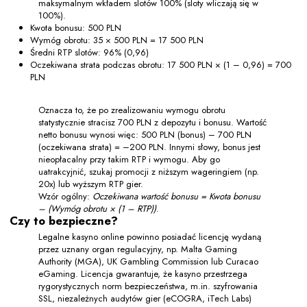
maksymalnym wkładem slotów 100% (sloty wliczają się w
100%).
Kwota bonusu: 500 PLN
Wymóg obrotu: 35 × 500 PLN = 17 500 PLN
Średni RTP slotów: 96% (0,96)
Oczekiwana strata podczas obrotu: 17 500 PLN × (1 – 0,96) = 700
PLN
Oznacza to, że po zrealizowaniu wymogu obrotu
statystycznie stracisz 700 PLN z depozytu i bonusu. Wartość
netto bonusu wynosi więc: 500 PLN (bonus) – 700 PLN
(oczekiwana strata) = –200 PLN. Innymi słowy, bonus jest
nieopłacalny przy takim RTP i wymogu. Aby go
uatrakcyjnić, szukaj promocji z niższym wageringiem (np.
20x) lub wyższym RTP gier.
Wzór ogólny:
Oczekiwana wartość bonusu = Kwota bonusu
– (Wymóg obrotu × (1 – RTP))
.
Czy to bezpieczne?
Legalne kasyno online powinno posiadać licencję wydaną
przez uznany organ regulacyjny, np. Malta Gaming
Authority (MGA), UK Gambling Commission lub Curacao
eGaming. Licencja gwarantuje, że kasyno przestrzega
rygorystycznych norm bezpieczeństwa, m.in. szyfrowania
SSL, niezależnych audytów gier (eCOGRA, iTech Labs)