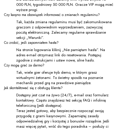
000 PLN, tygodniowy 50 000 PLN. Gracze VIP mogą mieć
wyższe progi.
Czy kasyno ma obowiązek informować o zmianach regulaminu?
Tak, każda zmiana regulaminu musi być zakomunikowana
graczom z odpowiednim wyprzedzeniem, zazwyczaj
pocztą elektroniczną. Zalecamy regularne sprawdzanie
sekcji „Warunki”.
Co zrobić, jeśli zapomniałem hasła?
Na stronie logowania kliknij „Nie pamiętam hasła”. Na
adres e-mail otrzymasz link do resetowania. Postępuj
zgodnie z instrukcjami i ustaw nowe, silne hasło.
Czy mogę grać za darmo?
Tak, wiele gier oferuje tryb demo, w którym grasz
wirtualnymi żetonami. To świetny sposób na poznanie
mechaniki przed grą na prawdziwe pieniądze.
Jak skontaktować się z obsługą klienta?
Dostępny jest czat na żywo (24/7), e-mail oraz formularz
kontaktowy. Często znajdziesz też sekcję FAQ i infolinię
telefoniczną (jeśli dostępna).
Teraz jesteś gotowy, aby bezpiecznie rozpocząć swoją
przygodę z grami kasynowymi. Zapamiętaj zasady
odpowiedzialnej gry i korzystaj z bonusów rozsądnie. Jeśli
masz więcej pytań, wróć do tego poradnika – posłuży ci