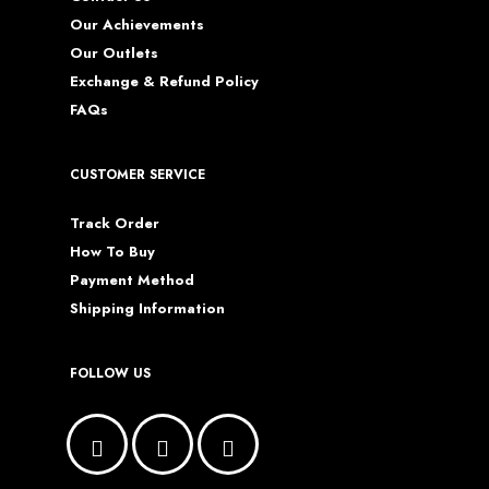
Our Achievements
Our Outlets
Exchange & Refund Policy
FAQs
CUSTOMER SERVICE
Track Order
How To Buy
Payment Method
Shipping Information
FOLLOW US