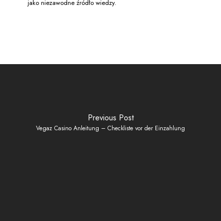
jako niezawodne źródło wiedzy.
Previous Post
Vegaz Casino Anleitung – Checkliste vor der Einzahlung