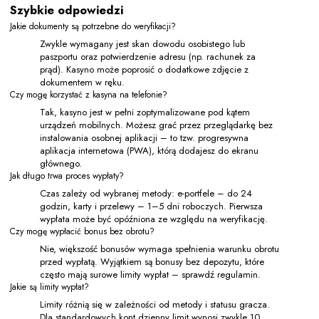
Szybkie odpowiedzi
Jakie dokumenty są potrzebne do weryfikacji?
Zwykle wymagany jest skan dowodu osobistego lub
paszportu oraz potwierdzenie adresu (np. rachunek za
prąd). Kasyno może poprosić o dodatkowe zdjęcie z
dokumentem w ręku.
Czy mogę korzystać z kasyna na telefonie?
Tak, kasyno jest w pełni zoptymalizowane pod kątem
urządzeń mobilnych. Możesz grać przez przeglądarkę bez
instalowania osobnej aplikacji – to tzw. progresywna
aplikacja internetowa (PWA), którą dodajesz do ekranu
głównego.
Jak długo trwa proces wypłaty?
Czas zależy od wybranej metody: e-portfele – do 24
godzin, karty i przelewy – 1–5 dni roboczych. Pierwsza
wypłata może być opóźniona ze względu na weryfikację.
Czy mogę wypłacić bonus bez obrotu?
Nie, większość bonusów wymaga spełnienia warunku obrotu
przed wypłatą. Wyjątkiem są bonusy bez depozytu, które
często mają surowe limity wypłat – sprawdź regulamin.
Jakie są limity wypłat?
Limity różnią się w zależności od metody i statusu gracza.
Dla standardowych kont dzienny limit wynosi zwykle 10