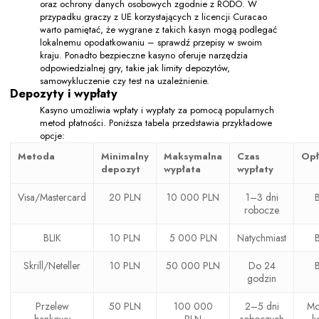
oraz ochrony danych osobowych zgodnie z RODO. W
przypadku graczy z UE korzystających z licencji Curacao
warto pamiętać, że wygrane z takich kasyn mogą podlegać
lokalnemu opodatkowaniu – sprawdź przepisy w swoim
kraju. Ponadto bezpieczne kasyno oferuje narzędzia
odpowiedzialnej gry, takie jak limity depozytów,
samowykluczenie czy test na uzależnienie.
Depozyty i wypłaty
Kasyno umożliwia wpłaty i wypłaty za pomocą popularnych
metod płatności. Poniższa tabela przedstawia przykładowe
opcje:
Metoda
Minimalny
Maksymalna
Czas
Opł
depozyt
wypłata
wypłaty
Visa/Mastercard
20 PLN
10 000 PLN
1–3 dni
robocze
BLIK
10 PLN
5 000 PLN
Natychmiast
Skrill/Neteller
10 PLN
50 000 PLN
Do 24
godzin
Przelew
50 PLN
100 000
2–5 dni
Mo