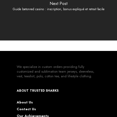
Next Post
Guide betonred casino : inscription, bonus expliqué et retrait facile
We specialize in custom orders providing fully
customized and sublimation team jerseys, sleeveless,
vest, teeshirt, polo, cotton tee, and lifestyle clothing.
ABOUT TRUSTED SHARKS
About Us
Contact Us
Our Achievements