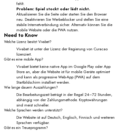
fehlt.
Problem: Spiel stockt oder lädt nicht.
Aktualisieren Sie die Seite oder starten Sie den Browser
neu. Deaktivieren Sie Werbeblocker und stellen Sie eine
stabile Internetverbindung sicher. Alternativ können Sie die
mobile Website oder die PWA nutzen.
Need to Know
Welche Lizenz besitzt Vivabet?
Vivabet ist unter der Lizenz der Regierung von Curacao
lizenziert.
Gibt es eine mobile App?
Vivabet bietet keine native App im Google Play oder App
Store an, aber die Website ist für mobile Geräte optimiert
und kann als progressive Web-App (PWA) auf dem
Startbildschirm installiert werden.
Wie lange dauern Auszahlungen?
Die Bearbeitungszeit beträgt in der Regel 24–72 Stunden,
abhängig von der Zahlungsmethode. Kryptowährungen
sind meist schneller.
Welche Sprachen werden unterstützt?
Die Website ist auf Deutsch, Englisch, Finnisch und weiteren
Sprachen verfügbar.
Gibt es ein Treueprogramm?