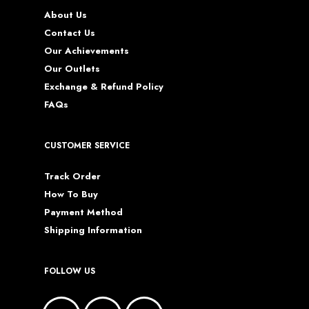
About Us
Contact Us
Our Achievements
Our Outlets
Exchange & Refund Policy
FAQs
CUSTOMER SERVICE
Track Order
How To Buy
Payment Method
Shipping Information
FOLLOW US