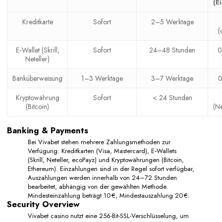
(E
Kreditkarte
Sofort
2–5 Werktage
(
E‑Wallet (Skrill,
Sofort
24–48 Stunden
0
Neteller)
Banküberweisung
1–3 Werktage
3–7 Werktage
0
Kryptowährung
Sofort
< 24 Stunden
(Bitcoin)
(N
Banking & Payments
Bei Vivabet stehen mehrere Zahlungsmethoden zur
Verfügung: Kreditkarten (Visa, Mastercard), E‑Wallets
(Skrill, Neteller, ecoPayz) und Kryptowährungen (Bitcoin,
Ethereum). Einzahlungen sind in der Regel sofort verfügbar,
Auszahlungen werden innerhalb von 24–72 Stunden
bearbeitet, abhängig von der gewählten Methode.
Mindesteinzahlung beträgt 10 €, Mindestauszahlung 20 €.
Security Overview
Vivabet casino nutzt eine 256-Bit-SSL-Verschlüsselung, um