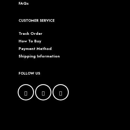
FAQs
CUSTOMER SERVICE
Track Order
How To Buy
Payment Method
Shipping Information
FOLLOW US