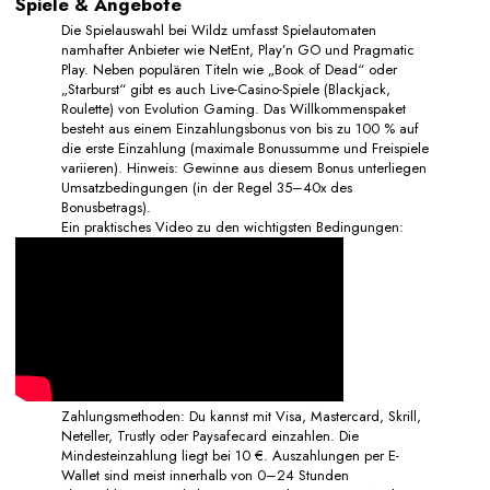
Spiele & Angebote
Die Spielauswahl bei Wildz umfasst Spielautomaten
namhafter Anbieter wie NetEnt, Play’n GO und Pragmatic
Play. Neben populären Titeln wie „Book of Dead“ oder
„Starburst“ gibt es auch Live-Casino-Spiele (Blackjack,
Roulette) von Evolution Gaming. Das Willkommenspaket
besteht aus einem Einzahlungsbonus von bis zu 100 % auf
die erste Einzahlung (maximale Bonussumme und Freispiele
variieren). Hinweis: Gewinne aus diesem Bonus unterliegen
Umsatzbedingungen (in der Regel 35–40x des
Bonusbetrags).
Ein praktisches Video zu den wichtigsten Bedingungen:
Zahlungsmethoden: Du kannst mit Visa, Mastercard, Skrill,
Neteller, Trustly oder Paysafecard einzahlen. Die
Mindesteinzahlung liegt bei 10 €. Auszahlungen per E-
Wallet sind meist innerhalb von 0–24 Stunden