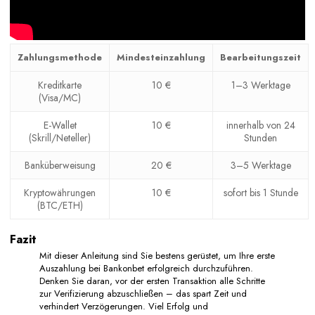
Zahlungsmethode
Mindesteinzahlung
Bearbeitungszeit
Kreditkarte
10 €
1–3 Werktage
(Visa/MC)
E-Wallet
10 €
innerhalb von 24
(Skrill/Neteller)
Stunden
Banküberweisung
20 €
3–5 Werktage
Kryptowährungen
10 €
sofort bis 1 Stunde
(BTC/ETH)
Fazit
Mit dieser Anleitung sind Sie bestens gerüstet, um Ihre erste
Auszahlung bei Bankonbet erfolgreich durchzuführen.
Denken Sie daran, vor der ersten Transaktion alle Schritte
zur Verifizierung abzuschließen – das spart Zeit und
verhindert Verzögerungen. Viel Erfolg und