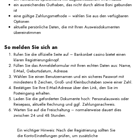
ein ausreichendes Guthaben, das nicht durch aktive Boni gebunden
ist
eine gültige Zahlungsmethode – wählen Sie aus den verfügbaren
Optionen
aktuelle persönliche Daten, die mit Ihren Ausweisdokumenten
übereinstimmen
So melden Sie sich an
Rufen Sie die offizielle Seite auf –
Bankonbet casino
bietet einen
klaren Registrierungsknopf.
Füllen Sie das Anmeldeformular mit Ihren echten Daten aus: Name,
E-Mail, Geburtsdatum, Adresse.
Wählen Sie einen Benutzernamen und ein sicheres Passwort mit
mindestens 8 Zeichen, Groß- und Kleinbuchstaben sowie einer Zahl.
Bestätigen Sie Ihre E-Mail-Adresse über den Link, den Sie im
Posteingang erhalten.
Laden Sie die geforderten Dokumente hoch: Personalausweis oder
Reisepass, aktuelle Rechnung und ggf. Zahlungsnachweis.
Warten Sie auf die Freischaltung – normalerweise dauert dies
zwischen 24 und 48 Stunden.
Ein wichtiger Hinweis: Nach der Registrierung sollten Sie
die Konto-Einstellungen prüfen, um zusätzliche