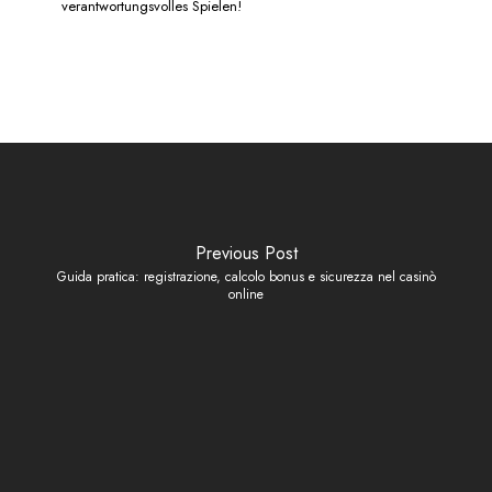
verantwortungsvolles Spielen!
Previous Post
Guida pratica: registrazione, calcolo bonus e sicurezza nel casinò
online