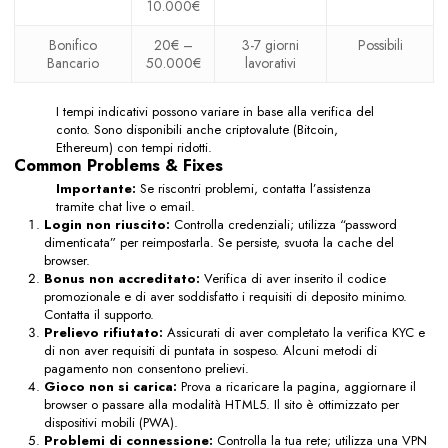
10.000€
Bonifico
20€ –
3-7 giorni
Possibili
Bancario
50.000€
lavorativi
I tempi indicativi possono variare in base alla verifica del
conto. Sono disponibili anche criptovalute (Bitcoin,
Ethereum) con tempi ridotti.
Common Problems & Fixes
Importante:
Se riscontri problemi, contatta l’assistenza
tramite chat live o email.
Login non riuscito:
Controlla credenziali; utilizza “password
dimenticata” per reimpostarla. Se persiste, svuota la cache del
browser.
Bonus non accreditato:
Verifica di aver inserito il codice
promozionale e di aver soddisfatto i requisiti di deposito minimo.
Contatta il supporto.
Prelievo rifiutato:
Assicurati di aver completato la verifica KYC e
di non aver requisiti di puntata in sospeso. Alcuni metodi di
pagamento non consentono prelievi.
Gioco non si carica:
Prova a ricaricare la pagina, aggiornare il
browser o passare alla modalità HTML5. Il sito è ottimizzato per
dispositivi mobili (PWA).
Problemi di connessione:
Controlla la tua rete; utilizza una VPN