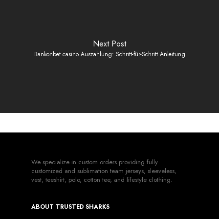
Next Post
Bankonbet casino Auszahlung: Schritt-für-Schritt Anleitung
We specialize in custom orders providing fully
customized and sublimation team jerseys, sleeveless,
vest, teeshirt, polo, cotton tee, and lifestyle clothing.
ABOUT TRUSTED SHARKS