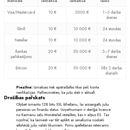
metode
iemaksa
iemaksa
laiks
Visa/Mastercard
10 €
5000 €
1–3 darba
dienas
Skrill
10 €
10 000 €
24 stundas
Neteller
10 €
10 000 €
24 stundas
Bankas
20 €
50 000 €
3–7 darba
pārskaitījums
dienas
Bitcoin
20 €
50 000 €
līdz 2 darba
dienām
Piezīme:
Izmaksas tiek apstrādātas tikai pēc konta
verifikācijas. Pārliecinieties, ka jūsu dati ir aktuāli.
Drošības pārskats
Olybet izmanto 128 bitu SSL šifrēšanu, lai aizsargātu jūsu
personas un finanšu datus. Uzņēmumam ir derīga licence
no Kaimanu salu Monetārās iestādes, kas ir ārpus ES. Tas
nozīmē, ka laimesti var tikt aplikti ar ienākuma nodokli
atbilstoši jūsu valsts likumiem. Pirms spēlēšanas ieteicams