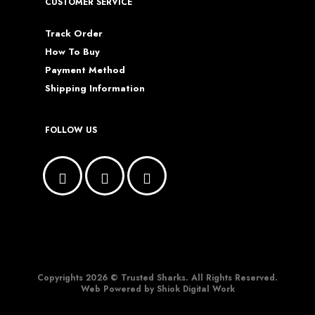
CUSTOMER SERVICE
Track Order
How To Buy
Payment Method
Shipping Information
FOLLOW US
Copyrights 2026 © Trusted Sharks. All Rights Reserved.
Web Powered by Shiok Digital Work